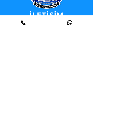
İLETİŞİM
Gaziantep - Fabrika
Tel :
(+90) 342 239 05 45
İzmir
Tel :
(+90) 232 422 06 66
İstanbul - Kartal
Tel :
(+90) 216 302 87 02
İstanbul - Esenyurt
Tel :
(+90) 212 210 78 88
Ankara
Tel :
(+90) 312 319 99 79
Teknik Servis
Tel :
(+90) 541 210 78 88
E-Posta :
info@kiratli.com.tr
Adres :
Mansuroğlu, 263. Sk. 15/A, 35535
Bayraklı / İzmir