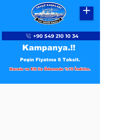
+90 549 210 10 34
Kampanya.!!
Peşin Fiyatına 6 Taksit.
.
Havale ve Eft ile Ödemede %10 İndirim