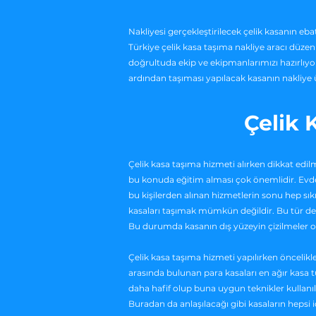
Nakliyesi gerçekleştirilecek çelik kasanın ebat
Türkiye çelik kasa taşıma nakliye aracı düzenl
doğrultuda ekip ve ekipmanlarımızı hazırlıyo
ardından taşıması yapılacak kasanın nakliye üc
Çelik 
Çelik kasa taşıma hizmeti alırken dikkat edil
bu konuda eğitim alması çok önemlidir. Evden e
bu kişilerden alınan hizmetlerin sonu hep sıkın
kasaları taşımak mümkün değildir. Bu tür den
Bu durumda kasanın dış yüzeyin çizilmeler o
Çelik kasa taşıma hizmeti yapılırken öncelik
arasında bulunan para kasaları en ağır kasa t
daha hafif olup buna uygun teknikler kullanıl
Buradan da anlaşılacağı gibi kasaların heps