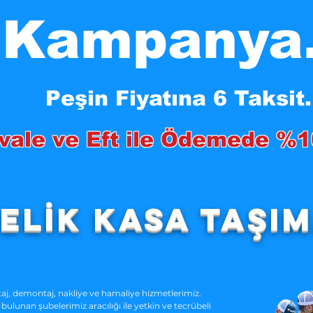
Kampanya.
Peşin Fiyatına 6 Taksit.
vale ve Eft ile Ödemede %1
elİK KASA TAŞI
aj, demontaj, nakliye ve hamaliye hizmetlerimiz.
 bulunan şubelerimiz aracılığı ile yetkin ve tecrübeli