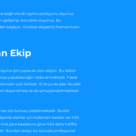
rine bağlı olarak taşıma pozisyonu alıyoruz.
ı geliştirip, koordine oluyoruz. Bu
en başliyor. Ücretsiz ekspertiz hizmetimizin
an Ekip
aşıma işini yapacak olan ekiptir. Bu ekibin
şıması yapabileceğini iddia etmektedir. Fakat
ndan çok farklıdır. El ile ya da ipler ile çelik
nın düşürülmesi ile de sonuçlanabilmektedir.
nması söz konusu olabilmektedir. Bunlar
ında silahlar için kullanılan kasalar ise %30
rmal para kasalarına göre %50 daha hafiftir.
ilir. Bundan dolayı bu konuda profesyonel