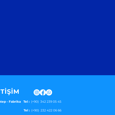
ETİŞİM
tep - Fabrika
Tel :
(+90) 342 239 05 45
Tel :
(+90) 232 422 06 66