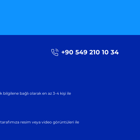
+90 549 210 10 34
ilgilene bağlı olarak en az 3-4 kişi ile
a tarafımıza resim veya video görüntüleri ile