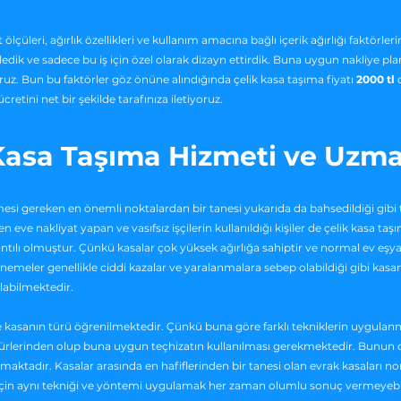
 ölçüleri, ağırlık özellikleri ve kullanım amacına bağlı içerik ağırlığı faktörle
edik ve sadece bu iş için özel olarak dizayn ettirdik. Buna uygun nakliye plan
ruz. Bun bu faktörler göz önüne alındığında çelik kasa taşıma fiyatı
2000 tl
d
retini net bir şekilde tarafınıza iletiyoruz.
Kasa Taşıma Hizmeti ve Uzm
mesi gereken en önemli noktalardan bir tanesi yukarıda da bahsedildiği gibi t
ve nakliyat yapan ve vasıfsız işçilerin kullanıldığı kişiler de çelik kasa ta
tılı olmuştur. Çünkü kasalar çok yüksek ağırlığa sahiptir ve normal ev eşyaları
emeler genellikle ciddi kazalar ve yaralanmalara sebep olabildiği gibi kasa
labilmektedir.
le kasanın türü öğrenilmektedir. Çünkü buna göre farklı tekniklerin uygula
ürlerinden olup buna uygun teçhizatın kullanılması gerekmektedir. Bunun dış
maktadır. Kasalar arasında en hafiflerinden bir tanesi olan evrak kasaları no
i için aynı tekniği ve yöntemi uygulamak her zaman olumlu sonuç vermeyeb