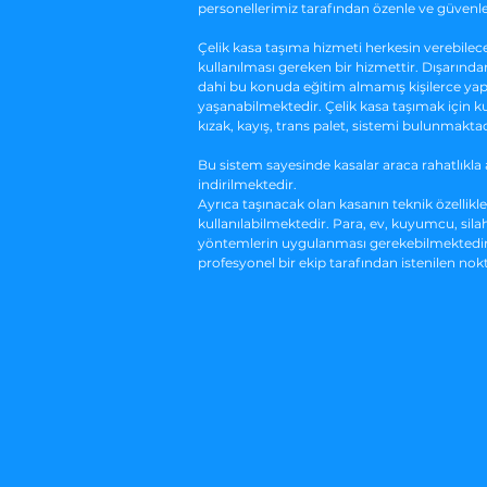
personellerimiz tarafından özenle ve güvenl
Çelik kasa taşıma hizmeti herkesin verebilec
kullanılması gereken bir hizmettir. Dışarında
dahi bu konuda eğitim almamış kişilerce yapıl
yaşanabilmektedir. Çelik kasa taşımak için k
kızak, kayış, trans palet, sistemi bulunmaktad
Bu sistem sayesinde kasalar araca rahatlıkla 
indirilmektedir.
Ayrıca taşınacak olan kasanın teknik özellikle
kullanılabilmektedir. Para, ev, kuyumcu, silah,
yöntemlerin uygulanması gerekebilmektedir. 
profesyonel bir ekip tarafından istenilen no