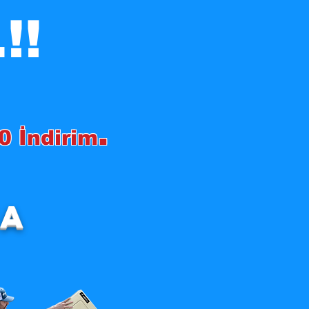
!!
.
0 İndirim
MA