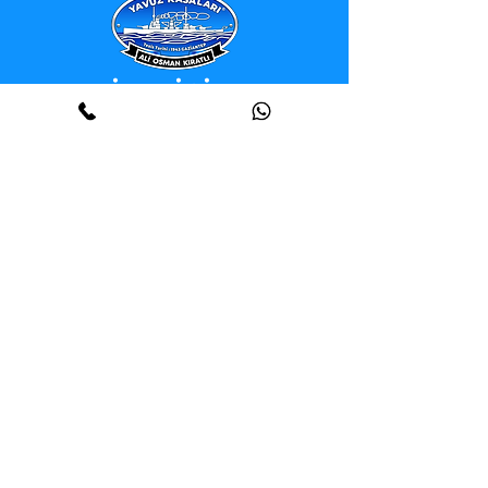
İLETİŞİM
Gaziantep - Fabrika
Tel :
(+90) 342 239 05 45
İzmir
Tel :
(+90) 232 422 06 66
İstanbul - Kartal
Tel :
(+90) 216 302 87 02
İstanbul - Esenyurt
Tel :
(+90) 212 210 78 88
Ankara
Tel :
(+90) 312 319 99 79
Teknik Servis
Tel :
(+90) 541 210 78 88
E-Posta :
info@kiratli.com.tr
Adres :
Mansuroğlu, 263. Sk. 15/A, 35535
Bayraklı / İzmir