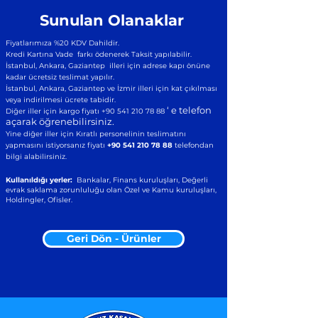
Sunulan Olanaklar
Fiyatlarımıza %20 KDV Dahildir.
Kredi Kartına Vade farkı ödenerek Taksit yapılabilir.
İstanbul, Ankara, Gaziantep illeri için adrese kapı önüne
kadar ücretsiz teslimat yapılır.
İstanbul, Ankara, Gaziantep ve İzmir illeri için kat çıkılması
veya indirilmesi ücrete tabidir.
‘ e telefon
Diğer iller için kargo fiyatı
+90 541 210 78 88
açarak öğrenebilirsiniz.
Yine diğer iller için Kıratlı personelinin teslimatını
yapmasını istiyorsanız fiyatı
+90 541 210 78 88
telefondan
bilgi alabilirsiniz.
Kullanıldığı yerler:
Bankalar, Finans kuruluşları, Değerli
evrak saklama zorunluluğu olan Özel ve Kamu kuruluşları,
Holdingler, Ofisler.
Geri Dön - Ürünler