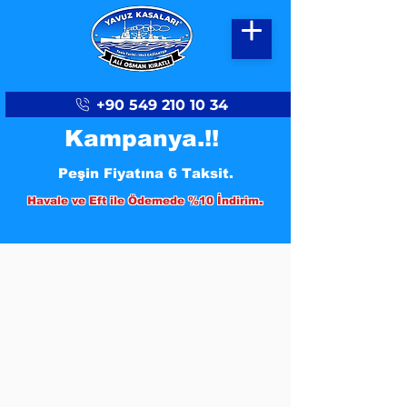
+90 549 210 10 34
Kampanya.!!
Peşin Fiyatına 6 Taksit.
.
Havale ve Eft ile Ödemede %10 İndirim