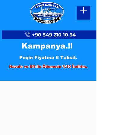
+90 549 210 10 34
Kampanya.!!
Peşin Fiyatına 6 Taksit.
.
Havale ve Eft ile Ödemede %10 İndirim