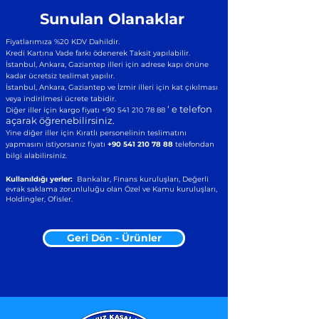
Sunulan Olanaklar
Fiyatlarımıza %20 KDV Dahildir.
Kredi Kartına Vade farkı ödenerek Taksit yapılabilir.
İstanbul, Ankara, Gaziantep illeri için adrese kapı önüne
kadar ücretsiz teslimat yapılır.
İstanbul, Ankara, Gaziantep ve İzmir illeri için kat çıkılması
veya indirilmesi ücrete tabidir.
‘ e telefon
Diğer iller için kargo fiyatı
+90 541 210 78 88
açarak öğrenebilirsiniz.
Yine diğer iller için Kıratlı personelinin teslimatını
yapmasını istiyorsanız fiyatı
+90 541 210 78 88
telefondan
bilgi alabilirsiniz.
Kullanıldığı yerler:
Bankalar, Finans kuruluşları, Değerli
evrak saklama zorunluluğu olan Özel ve Kamu kuruluşları,
Holdingler, Ofisler.
Geri Dön - Ürünler