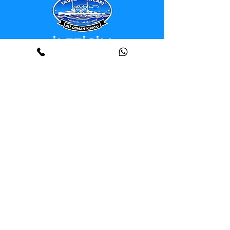
İLETİŞİM
Gaziantep - Fabrika
Tel :
(+90) 342 239 05 45
İzmir
Tel :
(+90) 232 422 06 66
İstanbul - Kartal
Tel :
(+90) 216 302 87 02
İstanbul - Esenyurt
Tel :
(+90) 212 210 78 88
Ankara
Tel :
(+90) 312 319 99 79
Teknik Servis
Tel :
(+90) 541 210 78 88
E-Posta :
info@kiratli.com.tr
Adres :
Mansuroğlu, 263. Sk. 15/A, 35535
Bayraklı / İzmir